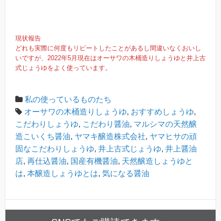
現状報告
どれも実際に何度もリピートしたことがあるし間違いなくおいし
いですが、2022年5月現在はオーサワの木桶造りしょうゆと井上古
式じょうゆをよく使っています。
私の使っているものたち
オーサワの木桶造りしょうゆ
,
おすすめしょうゆ
,
こだわりしょうゆ
,
こだわり醤油
,
マルシマの天然醸
造こいくち醤油
,
ヤマキ醸造株式会社
,
ヤマヒサの頑
固なこだわりしょうゆ
,
井上古式じょうゆ
,
井上醤油
店
,
再仕込醤油
,
国産有機醤油
,
天然醸造しょうゆと
は
,
本醸造しょうゆとは
,
気になる醤油