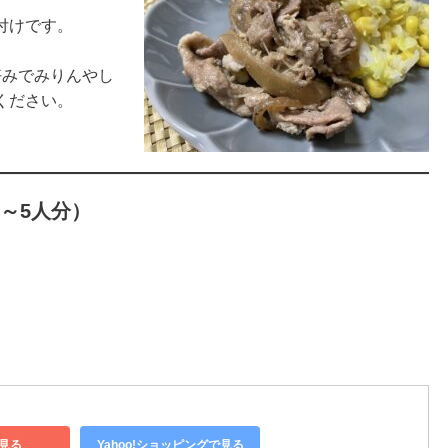
付けです。
好みでみりんやし
ください。
～5人分）
見る
Yahoo!ショッピングで見る