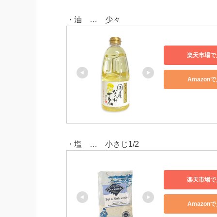
・油 … 少々
楽天市場で
Amazon
・塩 … 小さじ1/2
楽天市場で
Amazon