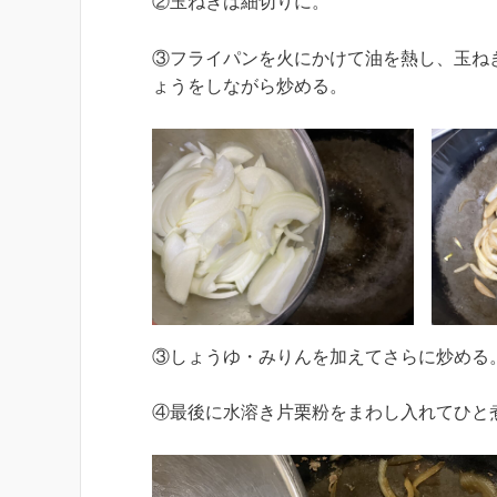
②玉ねぎは細切りに。
③フライパンを火にかけて油を熱し、玉ね
ょうをしながら炒める。
③しょうゆ・みりんを加えてさらに炒める
④最後に水溶き片栗粉をまわし入れてひと