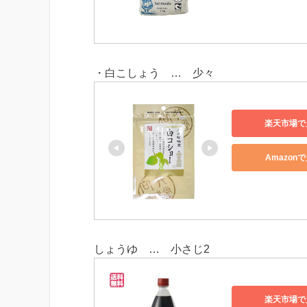
・白こしょう … 少々
楽天市場で
Amazon
しょうゆ … 小さじ2
楽天市場で