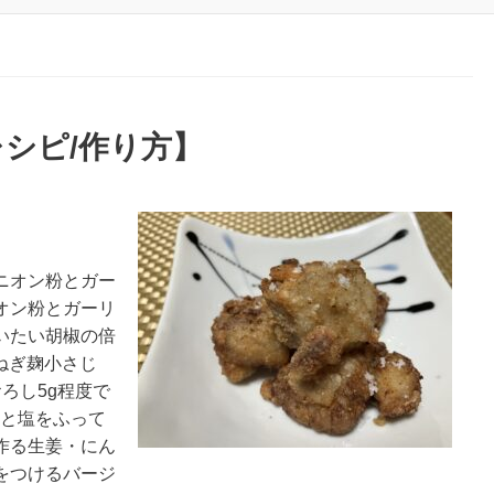
シピ/作り方】
ニオン粉とガー
オン粉とガーリ
いたい胡椒の倍
ねぎ麹小さじ
ろし5g程度で
だと塩をふって
作る生姜・にん
をつけるバージ