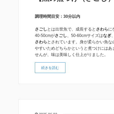
調理時間目安：30分以内
さごし
とは出世魚で、成長すると
さわら
に
40-50cmが
さごし
、50-60cmサイズは
なぎ
さわら
とされています。身が柔らかい魚な
やすいためどちらかというと煮つけにはあ
せんが、味は美味しく仕上がりました。
続きを読む