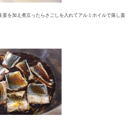
生姜を加え煮立ったらさごしを入れてアルミホイルで落し蓋