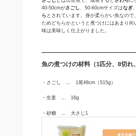
さごし
とは出世魚で、成長すると
さわら
に
40-50cmが
さごし
、50-60cmサイズは
なぎ
ら
とされています。身が柔らかい魚なので
ためどちらかというと煮つけにはあまり向
味は美味しく仕上がりました。
魚の煮つけの材料（1匹分、8切れ
・さごし … 1尾48cm（515g）
・生姜 … 16g
・砂糖 … 大さじ1
楽天市場で