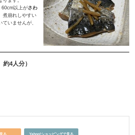
なります。
、60cm以上が
さわ
、煮崩れしやすい
いていませんが、
、約4人分）
見る
Yahoo!ショッピングで見る