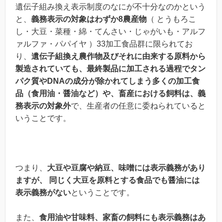
遺伝子組み換え表示制度のなにが不十分なのかという
と、
義務表示の対象はわずか8農産物
（ とうもろこ
し・大豆・菜種・綿・てんさい・じゃがいも・アルフ
ァルファ・パパイヤ ）33加工食品群に限られてお
り、
遺伝子組換え農作物及びそれに由来する原料から
製造されていても、最終製品に加工される過程でタン
パク質やDNAの成分が除かれてしまう多くの加工食
品（食用油・醤油など）や、畜産における飼料は、義
務表示の対象外
で、生産者の任意に委ねられていると
いうことです。
つまり、
大豆や豆腐や納豆、味噌には表示義務があり
ますが、 同じく大豆を原料とする食品でも醤油には
表示義務がない
ということです。
また、
食用油や甘味料、家畜の飼料にも表示義務はあ