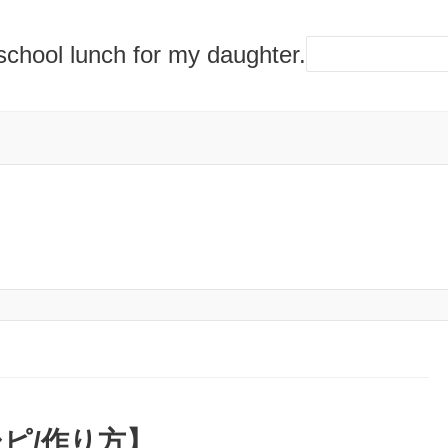
lunch for my daughter.
ピ/作り方】