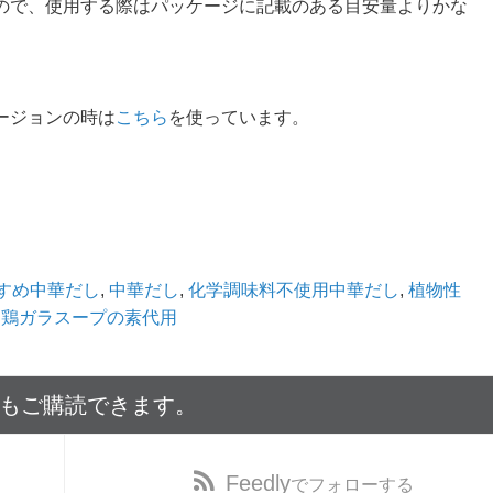
ので、使用する際はパッケージに記載のある目安量よりかな
ージョンの時は
こちら
を使っています。
すめ中華だし
,
中華だし
,
化学調味料不使用中華だし
,
植物性
,
鶏ガラスープの素代用
でもご購読できます。
Feedly
でフォローする