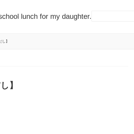
lunch for my daughter.
だし】
だし】