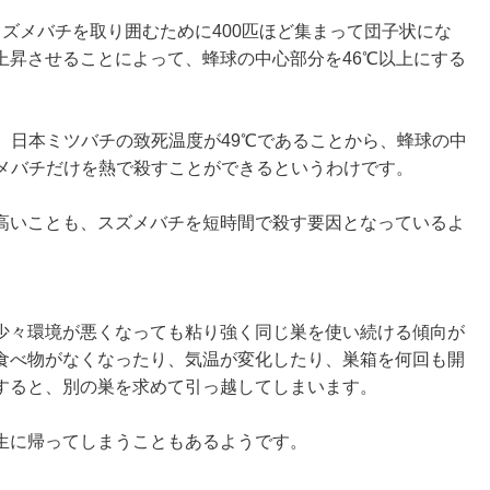
ズメバチを取り囲むために400匹ほど集まって団子状にな
上昇させることによって、蜂球の中心部分を46℃以上にする
、日本ミツバチの致死温度が49℃であることから、蜂球の中
ズメバチだけを熱で殺すことができるというわけです。
高いことも、スズメバチを短時間で殺す要因となっているよ
少々環境が悪くなっても粘り強く同じ巣を使い続ける傾向が
食べ物がなくなったり、気温が変化したり、巣箱を何回も開
すると、別の巣を求めて引っ越してしまいます。
生に帰ってしまうこともあるようです。