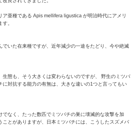
て改良されてきました。
リア亜種である
Apis mellifera ligustica
が明治時代にアメリ
ます。
んでいた在来種ですが、近年減少の一途をたどり、今や絶滅
、生態も、そう大きくは変わらないのですが、 野生のミツバ
チに対抗する能力の有無は、大きな違いの1つと言ってもい
けでなく、たった数匹でミツバチの巣に壊滅的な攻撃を加
うことがありますが、日本ミツバチには、こうしたスズメバ
。