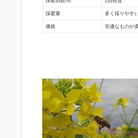
採蜜回数/年
2回程度
採蜜量
多く採りやす
価格
安価なものが