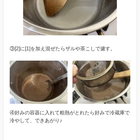
③[2]に[1]を加え混ぜたらザルや茶こしで濾す。
④好みの容器に入れて粗熱がとれたら好みで冷蔵庫で
冷やして、できあがり♪