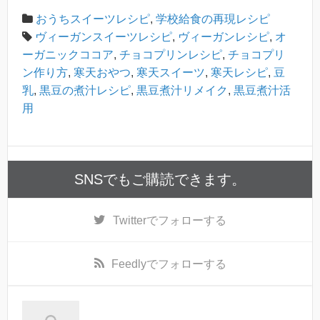
おうちスイーツレシピ
,
学校給食の再現レシピ
ヴィーガンスイーツレシピ
,
ヴィーガンレシピ
,
オ
ーガニックココア
,
チョコプリンレシピ
,
チョコプリ
ン作り方
,
寒天おやつ
,
寒天スイーツ
,
寒天レシピ
,
豆
乳
,
黒豆の煮汁レシピ
,
黒豆煮汁リメイク
,
黒豆煮汁活
用
SNSでもご購読できます。
Twitter
でフォローする
Feedly
でフォローする