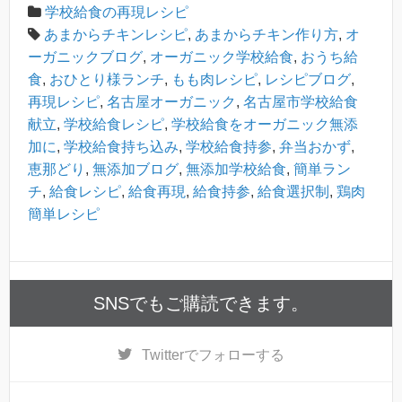
学校給食の再現レシピ
あまからチキンレシピ
,
あまからチキン作り方
,
オ
ーガニックブログ
,
オーガニック学校給食
,
おうち給
食
,
おひとり様ランチ
,
もも肉レシピ
,
レシピブログ
,
再現レシピ
,
名古屋オーガニック
,
名古屋市学校給食
献立
,
学校給食レシピ
,
学校給食をオーガニック無添
加に
,
学校給食持ち込み
,
学校給食持参
,
弁当おかず
,
恵那どり
,
無添加ブログ
,
無添加学校給食
,
簡単ラン
チ
,
給食レシピ
,
給食再現
,
給食持参
,
給食選択制
,
鶏肉
簡単レシピ
SNSでもご購読できます。
Twitter
でフォローする