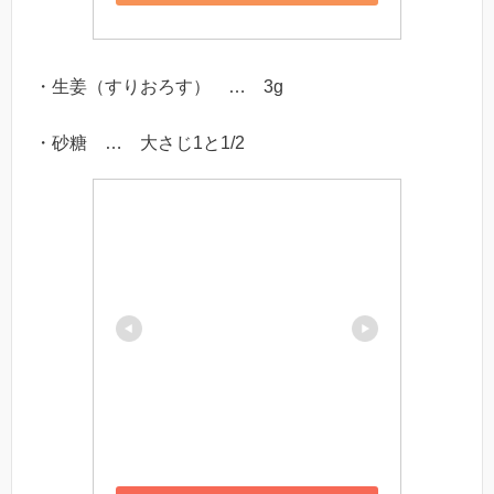
・生姜（すりおろす） … 3g
・砂糖 … 大さじ1と1/2