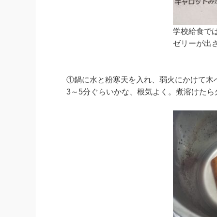
学校給食で
ゼリーが出
①鍋に水と粉寒天を入れ、弱火にかけて木
3～5分ぐらいかな、根気よく。煮溶けたら