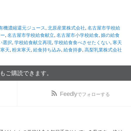
有機濃縮還元ジュース
,
北原産業株式会社
,
名古屋市学校給
リー
,
名古屋市学校給食献立
,
名古屋市小学校給食
,
娘の給食
い選択
,
学校給食献立再現
,
学校給食食べさせたくない
,
寒天
粉寒天
,
粉末寒天
,
給食持ち込み
,
給食持参
,
高梨乳業株式会社
でもご購読できます。
Feedly
でフォローする