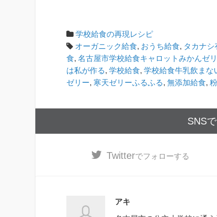
学校給食の再現レシピ
オーガニック給食
,
おうち給食
,
タカナシ
食
,
名古屋市学校給食キャロットみかんゼ
は私が作る
,
学校給食
,
学校給食牛乳飲まな
ゼリー
,
寒天ゼリーふるふる
,
無添加給食
,
SNS
Twitter
でフォローする
アキ