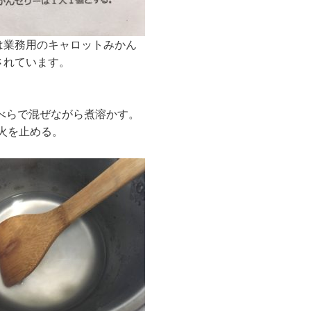
は業務用のキャロットみかん
されています。
べらで混ぜながら煮溶かす。
火を止める。