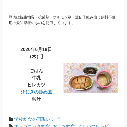
豚肉は抗生物質・抗菌剤・ホルモン剤・遺伝子組み換え飼料不使
用の愛知県産のものを使用しています。
2020年6月18日
（木）】
ごはん
牛乳
ヒレカツ
ひじきの炒め煮
呉汁
学校給食の再現レシピ
オーガニック給食
,
おうち給食
,
とんかつレシピ
,