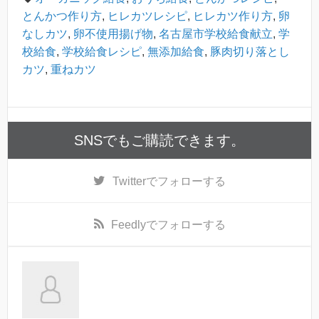
とんかつ作り方
,
ヒレカツレシピ
,
ヒレカツ作り方
,
卵
なしカツ
,
卵不使用揚げ物
,
名古屋市学校給食献立
,
学
校給食
,
学校給食レシピ
,
無添加給食
,
豚肉切り落とし
カツ
,
重ねカツ
SNSでもご購読できます。
Twitter
でフォローする
Feedly
でフォローする