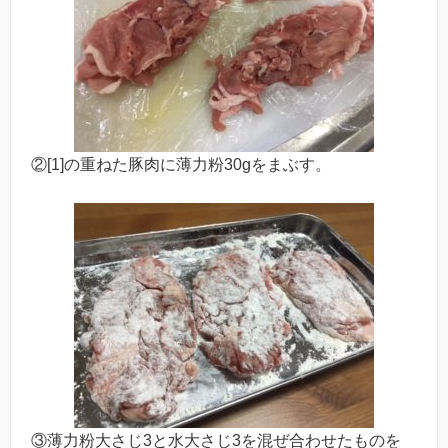
②[1]の重ねた豚肉に薄力粉30gをまぶす。
③薄力粉大さじ3と水大さじ3を混ぜ合わせたものを