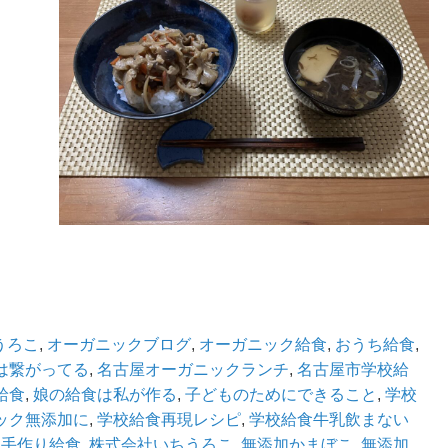
うろこ
,
オーガニックブログ
,
オーガニック給食
,
おうち給食
,
は繋がってる
,
名古屋オーガニックランチ
,
名古屋市学校給
給食
,
娘の給食は私が作る
,
子どものためにできること
,
学校
ック無添加に
,
学校給食再現レシピ
,
学校給食牛乳飲まない
,
手作り給食
,
株式会社いちうろこ
,
無添加かまぼこ
,
無添加