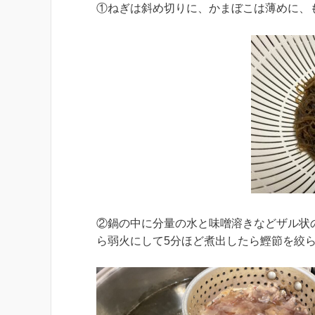
①ねぎは斜め切りに、かまぼこは薄めに、
②鍋の中に分量の水と味噌溶きなどザル状
ら弱火にして5分ほど煮出したら鰹節を絞