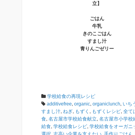
立】
ごはん
牛乳
きのこごはん
すまし汁
青りんごゼリー
学校給食の再現レシピ
additivefree
,
organic
,
organiclunch
,
いち
すまし汁
,
ねぎ
,
もずく
,
もずくレシピ
,
全て
食
,
名古屋市学校給食献立
,
名古屋市小学校
給食
,
学校給食レシピ
,
学校給食をオーガニ
選択
,
志高い企業を支えたい
,
手作りごはん