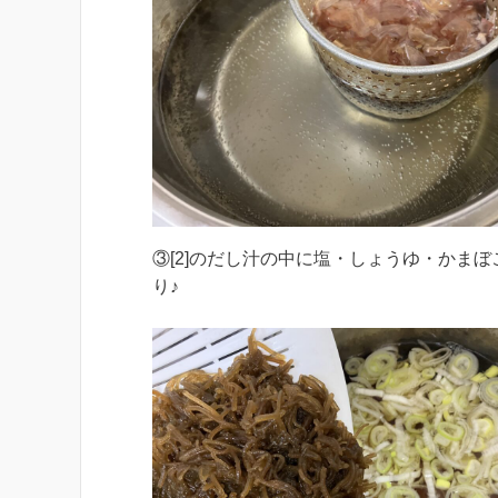
③[2]のだし汁の中に塩・しょうゆ・かま
り♪