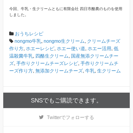
今回、牛乳・生クリームともに有限会社 四日市酪農のものを使用
しました。
おうちレシピ
nongmo牛乳
,
nongmo生クリーム
,
クリームチーズ
作り方
,
ホエーレシピ
,
ホエー使い道
,
ホエー活用
,
低
温殺菌牛乳
,
四酪生クリーム
,
国産無添クリームチー
ズ
,
手作りクリームチーズレシピ
,
手作りクリームチ
ーズ作り方
,
無添加クリームチーズ
,
牛乳
,
生クリーム
SNSでもご購読できます。
Twitter
でフォローする