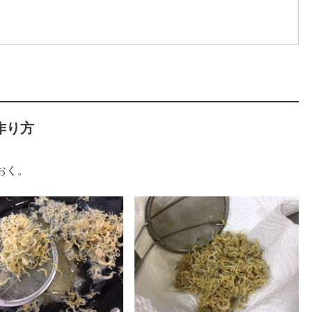
作り方
おく。