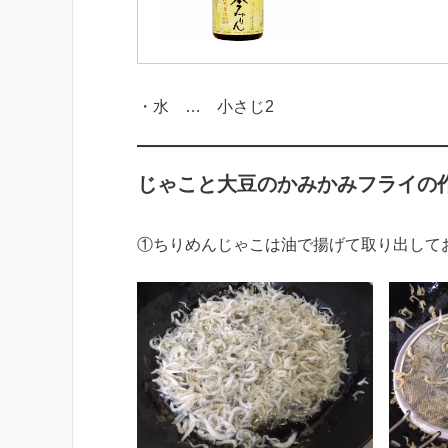
・水 … 小さじ2
じゃこと大豆のかみかみフライの
①ちりめんじゃこは油で揚げて取り出して