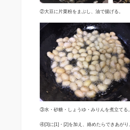
②大豆に片栗粉をまぶし、油で揚げる。
③水・砂糖・しょうゆ・みりんを煮立てる
④[3]に[1]・[2]を加え、絡めたらできあがり