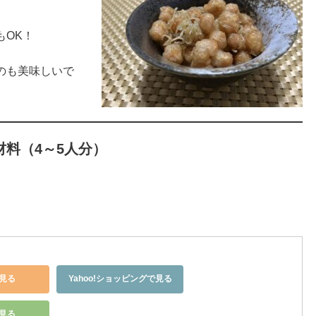
もOK！
のも美味しいで
料（4～5人分）
見る
Yahoo!ショッピングで見る
で見る