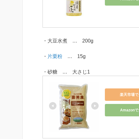
・大豆水煮 … 200g
・
片栗粉
… 15g
・砂糖 … 大さじ1
楽天市場で
Amazon