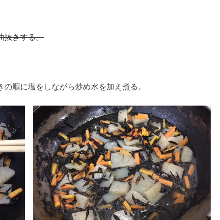
油抜きする。
きの順に塩をしながら炒め水を加え煮る。