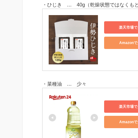
・ひじき … 40g（乾燥状態ではなくも
楽天市場で
Amazon
・菜種油 … 少々
楽天市場で
Amazon