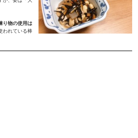
すが、要は「大
練り物の使用は
使われている棒