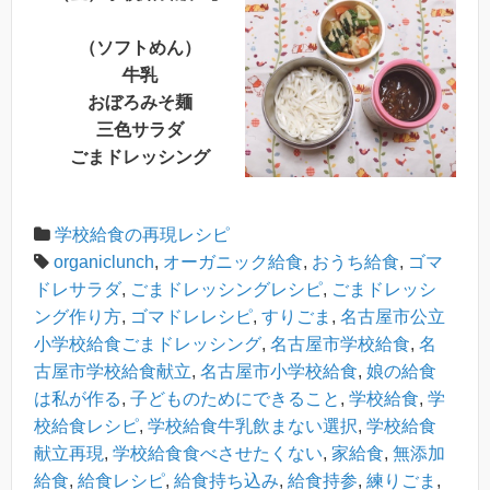
（ソフトめん）
牛乳
おぼろみそ麺
三色サラダ
ごまドレッシング
学校給食の再現レシピ
organiclunch
,
オーガニック給食
,
おうち給食
,
ゴマ
ドレサラダ
,
ごまドレッシングレシピ
,
ごまドレッシ
ング作り方
,
ゴマドレレシピ
,
すりごま
,
名古屋市公立
小学校給食ごまドレッシング
,
名古屋市学校給食
,
名
古屋市学校給食献立
,
名古屋市小学校給食
,
娘の給食
は私が作る
,
子どものためにできること
,
学校給食
,
学
校給食レシピ
,
学校給食牛乳飲まない選択
,
学校給食
献立再現
,
学校給食食べさせたくない
,
家給食
,
無添加
給食
,
給食レシピ
,
給食持ち込み
,
給食持参
,
練りごま
,