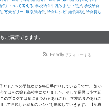
給食について考える
,
学校給食牛乳飲まない選択
,
学校給食
食
,
寒天ゼリー
,
無添加給食
,
給食レシピ
,
給食再現
,
給食持ち
でもご購読できます。
Feedly
でフォローする
子どもたちの学校給食を毎日手作りしている母です。 娘が
、今ではその娘も高校生になりました。そして長男は小学五
 このブログでは食にまつわるあれこれ、学校給食のあれこ
用して再現した給食のレシピを掲載していきます。 【免責