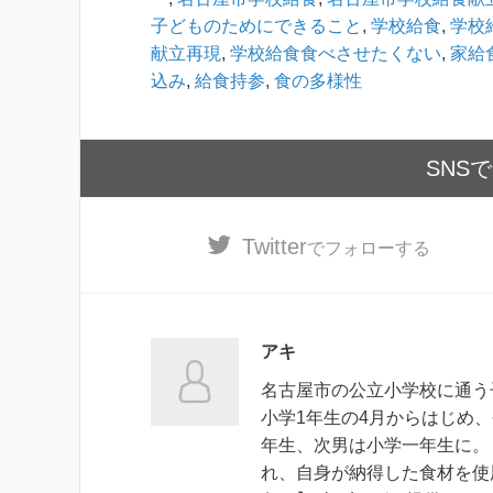
子どものためにできること
,
学校給食
,
学校
献立再現
,
学校給食食べさせたくない
,
家給
込み
,
給食持参
,
食の多様性
SNS
Twitter
でフォローする
アキ
名古屋市の公立小学校に通う
小学1年生の4月からはじめ
年生、次男は小学一年生に。
れ、自身が納得した食材を使