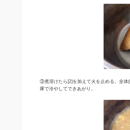
③煮溶けたら[2]を加えて火を止める。全
庫で冷やしてできあがり。