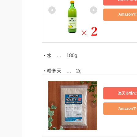
Amazon
・水 … 180g
・粉寒天 … 2g
楽天市場で
Amazon