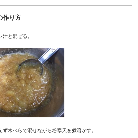
の作り方
ン汁と混ぜる。
えず木べらで混ぜながら粉寒天を煮溶かす。