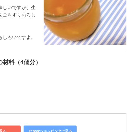
味しいですが、生
んごをすりおろし
もしろいですよ。
の材料（4個分）
見る
Yahoo!ショッピングで見る