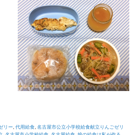
】
ゼリー
,
代用給食
,
名古屋市公立小学校給食献立りんごゼリ
立
,
名古屋市小学校給食
,
名古屋給食
,
娘の給食は私が作る
,