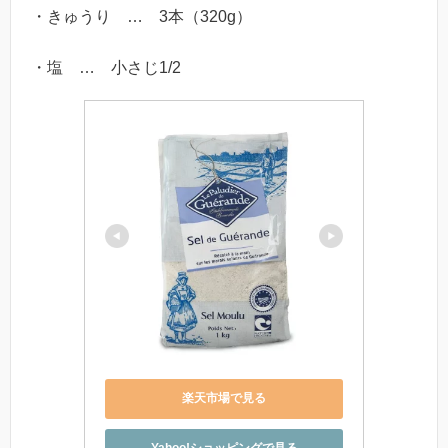
・きゅうり … 3本（320g）
・塩 … 小さじ1/2
楽天市場で見る