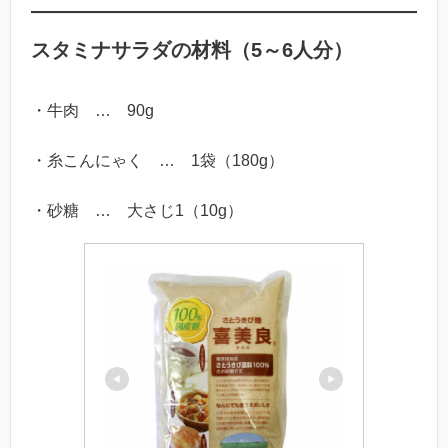
スタミナサラダの材料（5～6人分）
・牛肉 … 90g
・糸こんにゃく … 1袋（180g）
・砂糖 … 大さじ1（10g）