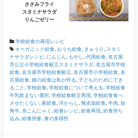
ささみフライ
スタミナサラダ
りんごゼリー
学校給食の再現レシピ
オーガニック給食
,
おうち給食
,
きゅうり
,
スタミ
ナサラダレシピ
,
にんじん
,
もやし
,
代用給食
,
名古屋
市公立小学校給食献立スタミナサラダ
,
名古屋市学校
給食
,
名古屋市学校給食献立
,
名古屋市小学校給食
,
名
古屋給食
,
娘の給食は私が作る
,
子どものためにでき
ること
,
学校給食
,
学校給食について考える
,
学校給食
牛乳飲まない選択
,
学校給食献立再現
,
学校給食食べ
させたくない
,
家給食
,
洋からし
,
無添加給食
,
牛肉
,
短
角牛
,
糸こんにゃく
,
給食レシピ
,
給食再現
,
給食持ち
込み
,
給食持参
,
食の多様性