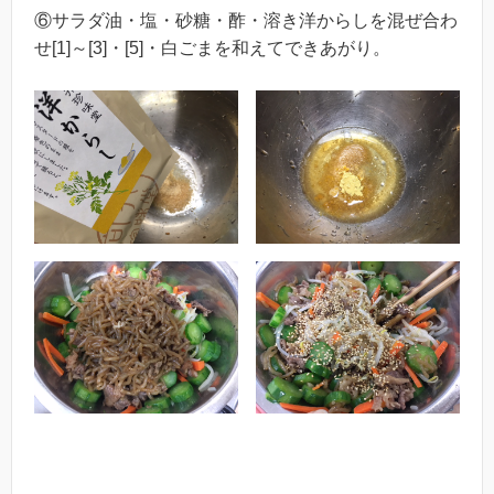
⑥サラダ油・塩・砂糖・酢・溶き洋からしを混ぜ合わ
せ[1]～[3]・[5]・白ごまを和えてできあがり。