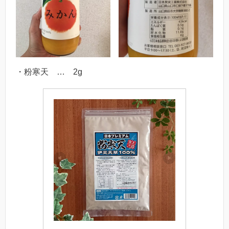
・粉寒天 … 2g