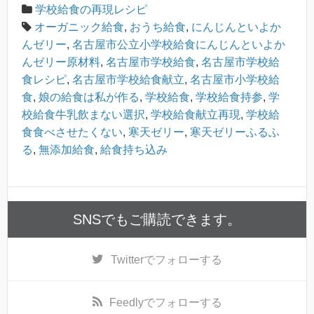
学校給食の再現レシピ
オーガニック給食
,
おうち給食
,
にんじんといよか
んゼリー
,
名古屋市公立小学校給食にんじんといよか
んゼリー原材料
,
名古屋市学校給食
,
名古屋市学校給
食レシピ
,
名古屋市学校給食献立
,
名古屋市小学校給
食
,
娘の給食は私が作る
,
学校給食
,
学校給食持参
,
学
校給食牛乳飲まない選択
,
学校給食献立再現
,
学校給
食食べさせたくない
,
寒天ゼリー
,
寒天ゼリーふるふ
る
,
無添加給食
,
給食持ち込み
SNSでもご購読できます。
Twitter
でフォローする
Feedly
でフォローする