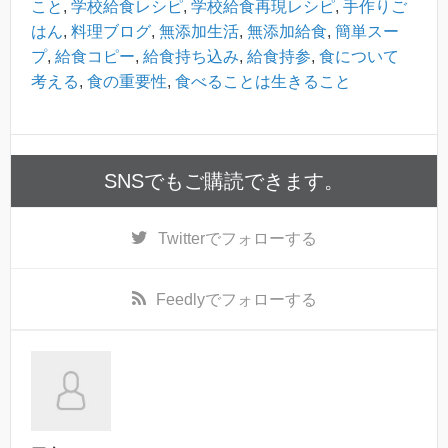
こと
,
学校給食レシピ
,
学校給食再現レシピ
,
手作りご
はん
,
料理ブログ
,
無添加生活
,
無添加給食
,
簡単スー
プ
,
給食コピー
,
給食持ち込み
,
給食持参
,
食について
考える
,
食の重要性
,
食べることは生きること
SNSでもご購読できます。
Twitter
でフォローする
Feedly
でフォローする