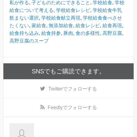
私が作る
,
子どものためにできること
,
学校給食
,
学校
給食について考える
,
学校給食レシピ
,
学校給食牛乳
飲まない選択
,
学校給食献立再現
,
学校給食食べさせ
たくない
,
家給食
,
無添加給食
,
給食レシピ
,
給食再現
,
給食持ち込み
,
給食持参
,
豚肉
,
食の多様性
,
高野豆腐
,
高野豆腐のスープ
SNSでもご購読できます。
Twitter
でフォローする
Feedly
でフォローする