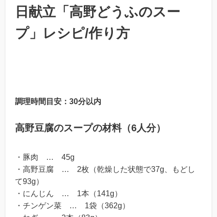
日献立「高野どうふのスー
プ」レシピ/作り方
調理時間目安：30分以内
高野豆腐のスープの材料（6人分）
・豚肉 … 45g
・高野豆腐 … 2枚（乾燥した状態で37g、もどし
て93g）
・にんじん … 1本（141g）
・チンゲン菜 … 1袋（362g）