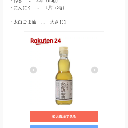
・ねぎ … 2本（83g）
・にんにく … 1片（3g）
・太白ごま油 … 大さじ1
楽天市場で見る