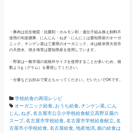
・豚肉は抗生物質・抗菌剤・ホルモン剤・遺伝子組み換え飼料不
使用の旬楽膳豚、にんじん・ねぎ・にんにくは愛知県産のオーガ
ニック、チンゲン菜は三重県のオーガニック、水は岐阜県大垣市
の天然水、焼き海苔は愛知県産を使用しています。
・野菜は一般市場の規格外サイズを使用することが多いため、個
数よりg（グラム）を重視してください。
・分量などお好みで変えちゃってください。だいたいでOKです。
学校給食の再現レシピ
オーガニック給食
,
おうち給食
,
チンゲン菜
,
にん
じん
,
ねぎ
,
名古屋市公立小学校給食献立高野豆腐の
スープ
,
名古屋市学校給食
,
名古屋市学校給食献立
,
名
古屋市小学校給食
,
名古屋給食
,
地産地消
,
娘の給食は