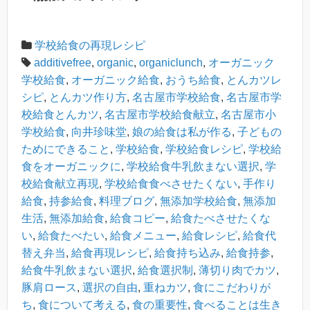
学校給食の再現レシピ
additivefree
,
organic
,
organiclunch
,
オーガニック
学校給食
,
オーガニック給食
,
おうち給食
,
とんカツレ
シピ
,
とんカツ作り方
,
名古屋市学校給食
,
名古屋市学
校給食とんカツ
,
名古屋市学校給食献立
,
名古屋市小
学校給食
,
向井珍味堂
,
娘の給食は私が作る
,
子どもの
ためにできること
,
学校給食
,
学校給食レシピ
,
学校給
食をオーガニックに
,
学校給食牛乳飲まない選択
,
学
校給食献立再現
,
学校給食食べさせたくない
,
手作り
給食
,
持参給食
,
料理ブログ
,
無添加学校給食
,
無添加
生活
,
無添加給食
,
給食コピー
,
給食たべさせたくな
い
,
給食たべたい
,
給食メニュー
,
給食レシピ
,
給食代
替え弁当
,
給食再現レシピ
,
給食持ち込み
,
給食持参
,
給食牛乳飲まない選択
,
給食選択制
,
薄切り肉でカツ
,
豚肩ロース
,
選択の自由
,
重ねカツ
,
食にこだわりが
ち
,
食について考える
,
食の重要性
,
食べることは生き