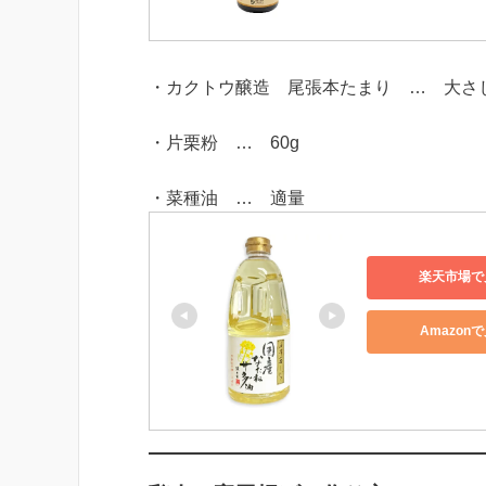
・カクトウ醸造 尾張本たまり … 大さ
・片栗粉 … 60g
・菜種油 … 適量
楽天市場で
Amazon