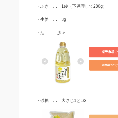
・ふき … 1袋（下処理して280g）
・生姜 … 3g
・油 … 少々
楽天市場で
Amazon
・砂糖 … 大さじ1と1/2