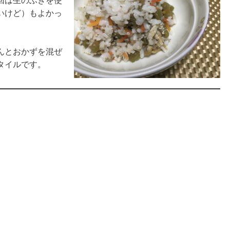
回は生のふきを使
いけど）もよかっ
んとおかずを混ぜ
タイルです。