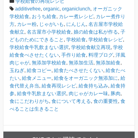
学校給食の再現レシピ
additivefree
,
organic
,
organiclunch
,
オーガニック
学校給食
,
おうち給食
,
カレー煮レシピ
,
カレー煮作り
方
,
カレー粉
,
じゃがいも
,
にんじん
,
名古屋市学校給
食献立
,
名古屋市小学校給食
,
娘の給食は私が作る
,
子
どものためにできること
,
学校給食
,
学校給食レシピ
,
学校給食牛乳飲まない選択
,
学校給食献立再現
,
学校
給食食べさせたくない
,
手作り給食
,
料理ブログ
,
洋風
肉じゃが
,
無添加学校給食
,
無添加生活
,
無添加給食
,
玉ねぎ
,
給食コピー
,
給食たべさせたくない
,
給食たべ
たい
,
給食メニュー
,
給食をオーガニック無添加に
,
給
食代替え弁当
,
給食再現レシピ
,
給食持ち込み
,
給食持
参
,
給食牛乳飲まない選択
,
肉じゃがカレー味
,
豚肉
,
食にこだわりがち
,
食について考える
,
食の重要性
,
食
べることは生きること