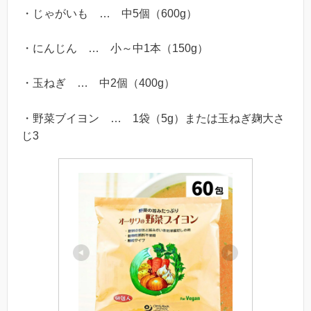
・じゃがいも … 中5個（600g）
・にんじん … 小～中1本（150g）
・玉ねぎ … 中2個（400g）
・野菜ブイヨン … 1袋（5g）または玉ねぎ麹大さ
じ3