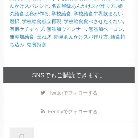
んかけスパレシピ
,
名古屋飯あんかけスパ作り方
,
娘
の給食は私が作る
,
学校給食
,
学校給食牛乳飲まない
選択
,
学校給食献立再現
,
学校給食食べさせたくない
,
有機ケチャップ
,
無添加ウインナー
,
無添加ベーコン
,
無添加給食
,
玉ねぎ
,
簡単あんかけスパ作り方
,
給食持
ち込み
,
給食持参
SNSでもご購読できます。
Twitter
でフォローする
Feedly
でフォローする