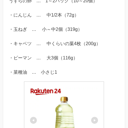
うずらの卵 … 1～2パック（10～20個）
・にんじん … 中1/2本（72g）
・玉ねぎ … 小～中2個（319g）
・キャベツ … 中くらいの葉4枚（200g）
・ピーマン … 大3個（116g）
・菜種油 … 小さじ1