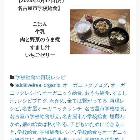
【2023年4月17日(月)
名古屋市学校給食】
ごはん
牛乳
肉と野菜のうま煮
すまし汁
いちごゼリー
学校給食の再現レシピ
additivefree
,
organic
,
オーガニックブログ
,
オーガ
ニックレシピ
,
オーガニック給食
,
おうち給食
,
すまし
汁
,
レシピブログ
,
わかめ
,
全ては繋がってる
,
再現レ
シピ
,
名古屋オーガニックランチ
,
名古屋市学校給食
,
名古屋市学校給食献立
,
名古屋市小学校給食
,
塩蔵わ
かめ
,
娘の給食は私が作る
,
子どものためにできるこ
と
,
学校給食
,
学校給食レシピ
,
学校給食をオーガニッ
ク無添加に
,
学校給食再現レシピ
,
学校給食牛乳飲ま