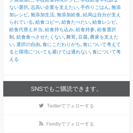
ない選択
,
志高い企業を支えたい
,
手作りごはん
,
無添
加レシピ
,
無添加生活
,
無添加給食
,
結局は自分が支え
られている
,
給食コピー
,
給食たべたい
,
給食レシピ
,
給食代替え弁当
,
給食持ち込み
,
給食持参
,
給食選択
制
,
給食食べさせたくない
,
舞茸
,
豆腐
,
農家を支えた
い
,
選択の自由
,
食にこだわりがち
,
食について考えて
ると環境についても避けては通れない
,
食について考
える
SNSでもご購読できます。
Twitter
でフォローする
Feedly
でフォローする