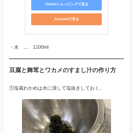
Yahoo!ショッピングで見る
Amazonで見る
・水 … 1100ml
豆腐と舞茸とワカメのすまし汁の作り方
①塩蔵わかめは水に浸して塩抜きしておく。