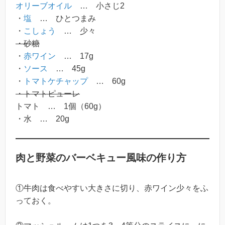
オリーブオイル
… 小さじ2
・
塩
… ひとつまみ
・
こしょう
… 少々
・砂糖
・
赤ワイン
… 17g
・
ソース
… 45g
・
トマトケチャップ
… 60g
・トマトピューレ
トマト … 1個（60g）
・水 … 20g
肉と野菜のバーベキュー風味の作り方
①牛肉は食べやすい大きさに切り、赤ワイン少々をふ
っておく。