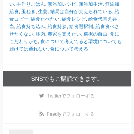
い
,
手作りごはん
,
無添加レシピ
,
無添加生活
,
無添加
給食
,
玉ねぎ
,
生姜
,
結局は自分が支えられている
,
給
食コピー
,
給食たべたい
,
給食レシピ
,
給食代替え弁
当
,
給食持ち込み
,
給食持参
,
給食選択制
,
給食食べさ
せたくない
,
豚肉
,
農家を支えたい
,
選択の自由
,
食に
こだわりがち
,
食について考えてると環境についても
避けては通れない
,
食について考える
SNSでもご購読できます。
Twitter
でフォローする
Feedly
でフォローする