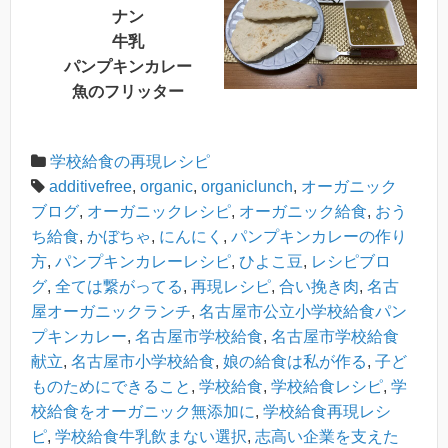
ナン
牛乳
パンプキンカレー
魚のフリッター
学校給食の再現レシピ
additivefree
,
organic
,
organiclunch
,
オーガニック
ブログ
,
オーガニックレシピ
,
オーガニック給食
,
おう
ち給食
,
かぼちゃ
,
にんにく
,
パンプキンカレーの作り
方
,
パンプキンカレーレシピ
,
ひよこ豆
,
レシピブロ
グ
,
全ては繋がってる
,
再現レシピ
,
合い挽き肉
,
名古
屋オーガニックランチ
,
名古屋市公立小学校給食パン
プキンカレー
,
名古屋市学校給食
,
名古屋市学校給食
献立
,
名古屋市小学校給食
,
娘の給食は私が作る
,
子ど
ものためにできること
,
学校給食
,
学校給食レシピ
,
学
校給食をオーガニック無添加に
,
学校給食再現レシ
ピ
,
学校給食牛乳飲まない選択
,
志高い企業を支えた