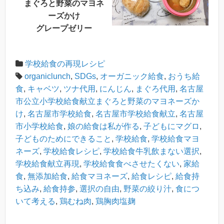
まぐろと野菜のマヨネ
ーズかけ
グレープゼリー
学校給食の再現レシピ
organiclunch
,
SDGs
,
オーガニック給食
,
おうち給
食
,
キャベツ
,
ツナ代用
,
にんじん
,
まぐろ代用
,
名古屋
市公立小学校給食献立まぐろと野菜のマヨネーズか
け
,
名古屋市学校給食
,
名古屋市学校給食献立
,
名古屋
市小学校給食
,
娘の給食は私が作る
,
子どもにマグロ
,
子どものためにできること
,
学校給食
,
学校給食マヨ
ネーズ
,
学校給食レシピ
,
学校給食牛乳飲まない選択
,
学校給食献立再現
,
学校給食食べさせたくない
,
家給
食
,
無添加給食
,
給食マヨネーズ
,
給食レシピ
,
給食持
ち込み
,
給食持参
,
選択の自由
,
野菜の絞り汁
,
食につ
いて考える
,
鶏むね肉
,
鶏胸肉塩麹