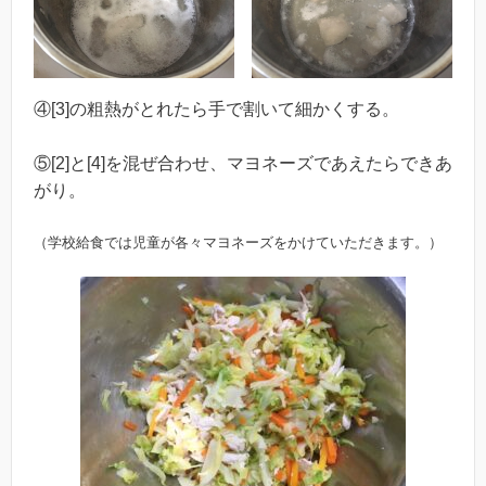
④[3]の粗熱がとれたら手で割いて細かくする。
⑤[2]と[4]を混ぜ合わせ、マヨネーズであえたらできあ
がり。
（学校給食では児童が各々マヨネーズをかけていただきます。）