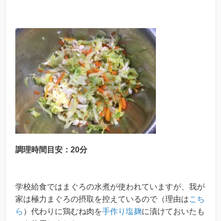
調理時間目安：20分
学校給食ではまぐろの水煮が使われていますが、我が
家は極力まぐろの摂取を控えているので（理由は
こち
ら
）代わりに鶏むね肉を
手作り塩麹
に漬けておいたも