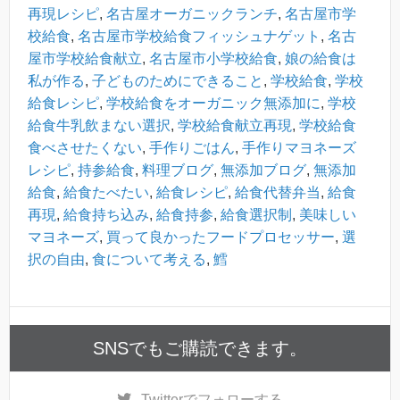
再現レシピ
,
名古屋オーガニックランチ
,
名古屋市学
校給食
,
名古屋市学校給食フィッシュナゲット
,
名古
屋市学校給食献立
,
名古屋市小学校給食
,
娘の給食は
私が作る
,
子どものためにできること
,
学校給食
,
学校
給食レシピ
,
学校給食をオーガニック無添加に
,
学校
給食牛乳飲まない選択
,
学校給食献立再現
,
学校給食
食べさせたくない
,
手作りごはん
,
手作りマヨネーズ
レシピ
,
持参給食
,
料理ブログ
,
無添加ブログ
,
無添加
給食
,
給食たべたい
,
給食レシピ
,
給食代替弁当
,
給食
再現
,
給食持ち込み
,
給食持参
,
給食選択制
,
美味しい
マヨネーズ
,
買って良かったフードプロセッサー
,
選
択の自由
,
食について考える
,
鱈
SNSでもご購読できます。
Twitter
でフォローする