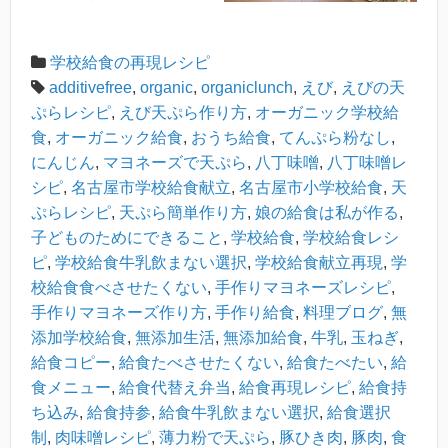
学校給食の再現レシピ
additivefree
,
organic
,
organiclunch
,
えび
,
えびの天
ぷらレシピ
,
えび天ぷら作り方
,
オーガニック学校給
食
,
オーガニック給食
,
おうち給食
,
てんぷら粉なし
,
にんじん
,
マヨネーズで天ぷら
,
八丁味噌
,
八丁味噌レ
シピ
,
名古屋市学校給食献立
,
名古屋市小学校給食
,
天
ぷらレシピ
,
天ぷら簡単作り方
,
娘の給食は私が作る
,
子どものためにできること
,
学校給食
,
学校給食レシ
ピ
,
学校給食牛乳飲まない選択
,
学校給食献立再現
,
学
校給食食べさせたくない
,
手作りマヨネーズレシピ
,
手作りマヨネーズ作り方
,
手作り給食
,
料理ブログ
,
無
添加学校給食
,
無添加生活
,
無添加給食
,
牛乳
,
玉ねぎ
,
給食コピー
,
給食たべさせたくない
,
給食たべたい
,
給
食メニュー
,
給食代替え弁当
,
給食再現レシピ
,
給食持
ち込み
,
給食持参
,
給食牛乳飲まない選択
,
給食選択
制
,
肉味噌レシピ
,
薄力粉で天ぷら
,
豚ひき肉
,
豚肉
,
食