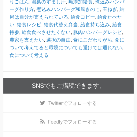
りごはん
,
湯葉のすまし汁
,
無添加給食
,
煮込みハンバ
ーグ作り方
,
煮込みハンバーグ和風きのこ
,
玉ねぎ
,
結
局は自分が支えられている
,
給食コピー
,
給食たべた
い
,
給食レシピ
,
給食代替え弁当
,
給食持ち込み
,
給食
持参
,
給食食べさせたくない
,
豚肉ハンバーグレシピ
,
農家を支えたい
,
選択の自由
,
食にこだわりがち
,
食に
ついて考えてると環境についても避けては通れない
,
食について考える
SNSでもご購読できます。
Twitter
でフォローする
Feedly
でフォローする