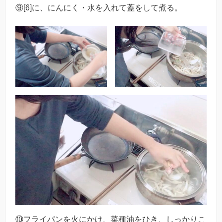
⑨[6]に、にんにく・水を入れて蓋をして煮る。
⑩フライパンを火にかけ、菜種油をひき、しっかりこ