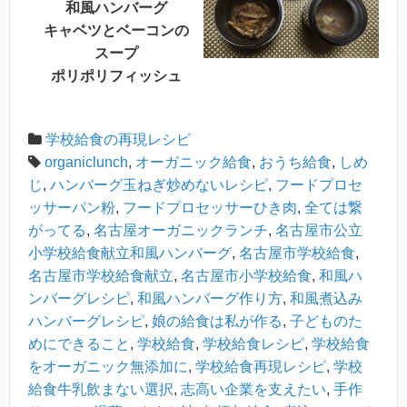
和風ハンバーグ
キャベツとベーコンの
スープ
ポリポリフィッシュ
学校給食の再現レシピ
organiclunch
,
オーガニック給食
,
おうち給食
,
しめ
じ
,
ハンバーグ玉ねぎ炒めないレシピ
,
フードプロセ
ッサーパン粉
,
フードプロセッサーひき肉
,
全ては繋
がってる
,
名古屋オーガニックランチ
,
名古屋市公立
小学校給食献立和風ハンバーグ
,
名古屋市学校給食
,
名古屋市学校給食献立
,
名古屋市小学校給食
,
和風ハ
ンバーグレシピ
,
和風ハンバーグ作り方
,
和風煮込み
ハンバーグレシピ
,
娘の給食は私が作る
,
子どものた
めにできること
,
学校給食
,
学校給食レシピ
,
学校給食
をオーガニック無添加に
,
学校給食再現レシピ
,
学校
給食牛乳飲まない選択
,
志高い企業を支えたい
,
手作