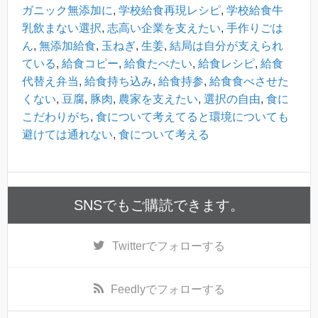
ガニック無添加に
,
学校給食再現レシピ
,
学校給食牛
乳飲まない選択
,
志高い企業を支えたい
,
手作りごは
ん
,
無添加給食
,
玉ねぎ
,
生姜
,
結局は自分が支えられ
ている
,
給食コピー
,
給食たべたい
,
給食レシピ
,
給食
代替え弁当
,
給食持ち込み
,
給食持参
,
給食食べさせた
くない
,
豆腐
,
豚肉
,
農家を支えたい
,
選択の自由
,
食に
こだわりがち
,
食について考えてると環境についても
避けては通れない
,
食について考える
SNSでもご購読できます。
Twitter
でフォローする
Feedly
でフォローする