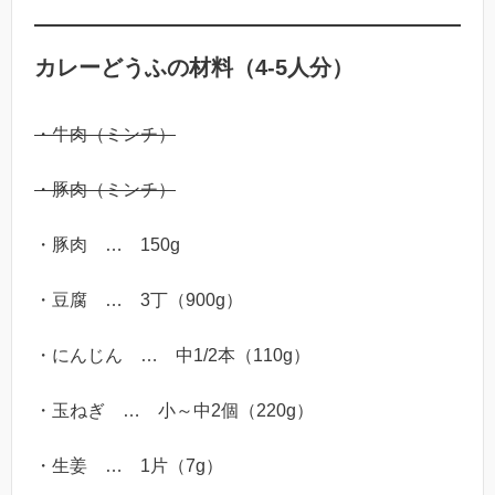
カレーどうふの材料（4-5人分）
・牛肉（ミンチ）
・豚肉（ミンチ）
・豚肉 … 150g
・豆腐 … 3丁（900g）
・にんじん … 中1/2本（110g）
・玉ねぎ … 小～中2個（220g）
・生姜 … 1片（7g）