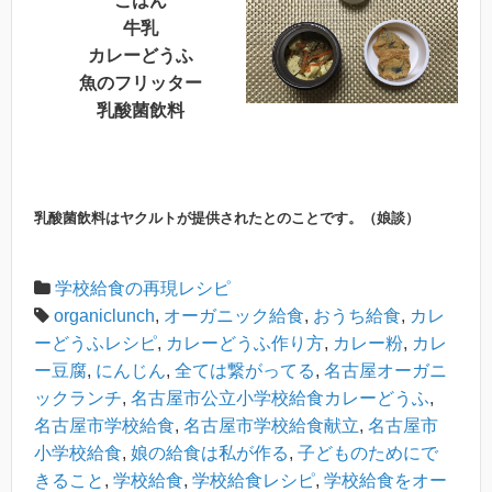
ごはん
牛乳
カレーどうふ
魚のフリッター
乳酸菌飲料
乳酸菌飲料はヤクルトが提供されたとのことです。（娘談）
学校給食の再現レシピ
organiclunch
,
オーガニック給食
,
おうち給食
,
カレ
ーどうふレシピ
,
カレーどうふ作り方
,
カレー粉
,
カレ
ー豆腐
,
にんじん
,
全ては繋がってる
,
名古屋オーガニ
ックランチ
,
名古屋市公立小学校給食カレーどうふ
,
名古屋市学校給食
,
名古屋市学校給食献立
,
名古屋市
小学校給食
,
娘の給食は私が作る
,
子どものためにで
きること
,
学校給食
,
学校給食レシピ
,
学校給食をオー