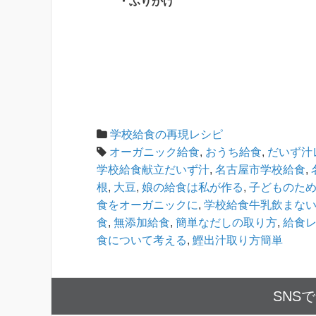
・ふりかけ
学校給食の再現レシピ
オーガニック給食
,
おうち給食
,
だいず汁
学校給食献立だいず汁
,
名古屋市学校給食
,
根
,
大豆
,
娘の給食は私が作る
,
子どものた
食をオーガニックに
,
学校給食牛乳飲まな
食
,
無添加給食
,
簡単なだしの取り方
,
給食
食について考える
,
鰹出汁取り方簡単
SNS