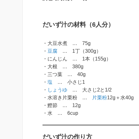
だいず汁の材料（6人分）
・大豆水煮 … 75g
・
豆腐
… 1丁（300g）
・にんじん … 1本（155g）
・大根 … 380g
・三つ葉 … 40g
・
塩
… 小さじ1
・
しょうゆ
… 大さじ2と1/2
・水溶き片栗粉 …
片栗粉
12g＋水40g
・鰹節 … 12g
・水 … 6cup
だいず汁の作り方