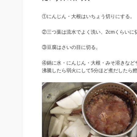
①にんじん・大根はいちょう切りにする。
②三つ葉は流水でよく洗い、2cmくらいに
③豆腐はさいの目に切る。
④鍋に水・にんじん・大根・みそ溶きなど
沸騰したら弱火にして5分ほど煮だしたら