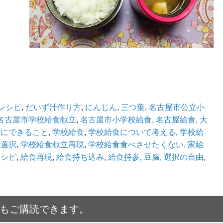
レシピ
,
だいず汁作り方
,
にんじん
,
三つ葉
,
名古屋市公立小
名古屋市学校給食献立
,
名古屋市小学校給食
,
名古屋給食
,
大
めにできること
,
学校給食
,
学校給食について考える
,
学校給
い選択
,
学校給食献立再現
,
学校給食食べさせたくない
,
家給
レシピ
,
給食再現
,
給食持ち込み
,
給食持参
,
豆腐
,
選択の自由
,
でもご購読できます。