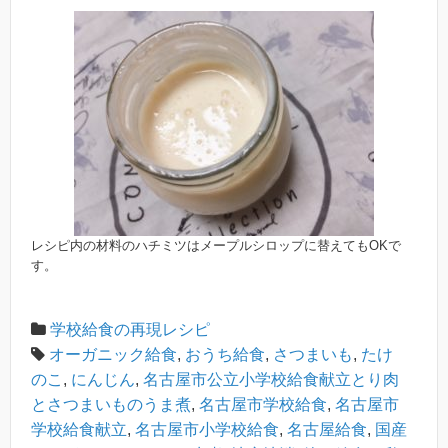
レシピ内の材料のハチミツはメープルシロップに替えてもOKで
す。
学校給食の再現レシピ
オーガニック給食
,
おうち給食
,
さつまいも
,
たけ
のこ
,
にんじん
,
名古屋市公立小学校給食献立とり肉
とさつまいものうま煮
,
名古屋市学校給食
,
名古屋市
学校給食献立
,
名古屋市小学校給食
,
名古屋給食
,
国産