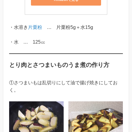
・水溶き
片栗粉
… 片栗粉5g＋水15g
・水 … 125㏄
とり肉とさつまいものうま煮の作り方
①さつまいもは乱切りにして油で揚げ焼きにしてお
く。