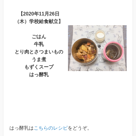
【2020年11月26日
（木）学校給食献立】
ごはん
牛乳
とり肉とさつまいもの
うま煮
もずくスープ
はっ酵乳
はっ酵乳は
こちらのレシピ
をどうぞ。