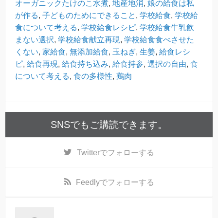
オーガニックたけのこ水煮
,
地産地消
,
娘の給食は私
が作る
,
子どものためにできること
,
学校給食
,
学校給
食について考える
,
学校給食レシピ
,
学校給食牛乳飲
まない選択
,
学校給食献立再現
,
学校給食食べさせた
くない
,
家給食
,
無添加給食
,
玉ねぎ
,
生姜
,
給食レシ
ピ
,
給食再現
,
給食持ち込み
,
給食持参
,
選択の自由
,
食
について考える
,
食の多様性
,
鶏肉
SNSでもご購読できます。
Twitter
でフォローする
Feedly
でフォローする